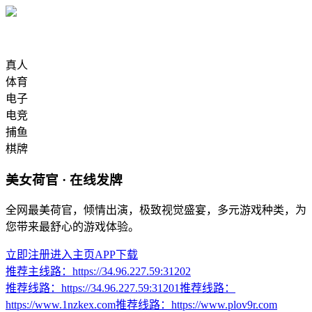
真人
体育
电子
电竞
捕鱼
棋牌
美女荷官 · 在线发牌
全网最美荷官，倾情出演，极致视觉盛宴，多元游戏种类，为
您带来最舒心的游戏体验。
立即注册
进入主页
APP下载
推荐主线路：
https://34.96.227.59:31202
推荐线路：
https://34.96.227.59:31201
推荐线路：
https://www.1nzkex.com
推荐线路：
https://www.plov9r.com