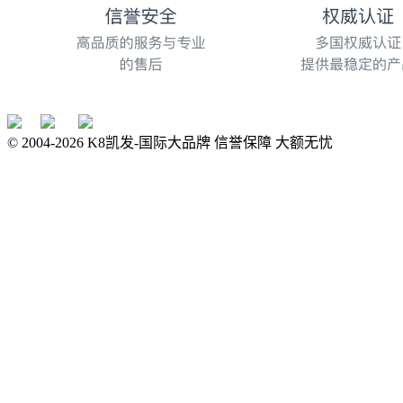
© 2004-
2026
K8凯发-国际大品牌 信誉保障 大额无忧