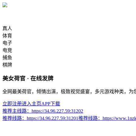
真人
体育
电子
电竞
捕鱼
棋牌
美女荷官 · 在线发牌
全网最美荷官，倾情出演，极致视觉盛宴，多元游戏种类，为
立即注册
进入主页
APP下载
推荐主线路：
https://34.96.227.59:31202
推荐线路：
https://34.96.227.59:31201
推荐线路：
https://www.1nz