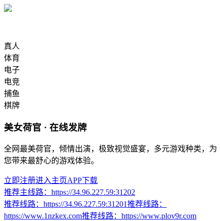
真人
体育
电子
电竞
捕鱼
棋牌
美女荷官 · 在线发牌
全网最美荷官，倾情出演，极致视觉盛宴，多元游戏种类，为
您带来最舒心的游戏体验。
立即注册
进入主页
APP下载
推荐主线路：
https://34.96.227.59:31202
推荐线路：
https://34.96.227.59:31201
推荐线路：
https://www.1nzkex.com
推荐线路：
https://www.plov9r.com