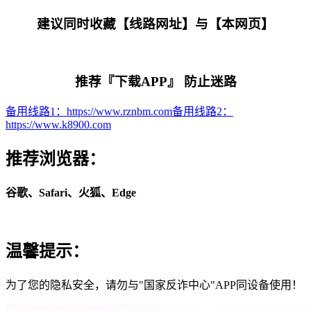
建议同时收藏【线路网址】与【本网页】
推荐『下载APP』 防止迷路
备用线路
1
：
https://www.rznbm.com
备用线路
2
：
https://www.k8900.com
推荐浏览器：
谷歌、Safari、火狐、Edge
温馨提示：
为了您的隐私安全，请勿与"国家反诈中心"APP同设备使用！