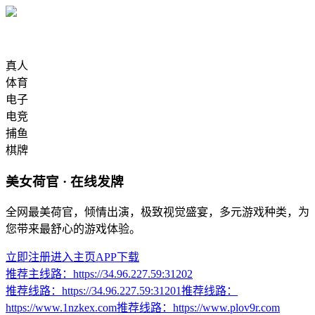
真人
体育
电子
电竞
捕鱼
棋牌
美女荷官 · 在线发牌
全网最美荷官，倾情出演，极致视觉盛宴，多元游戏种类，为
您带来最舒心的游戏体验。
立即注册
进入主页
APP下载
推荐主线路：
https://34.96.227.59:31202
推荐线路：
https://34.96.227.59:31201
推荐线路：
https://www.1nzkex.com
推荐线路：
https://www.plov9r.com